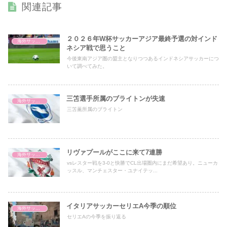
関連記事
２０２６年W杯サッカーアジア最終予選の対インド
海外サッカー
ネシア戦で思うこと
今後東南アジア圏の盟主となりつつあるインドネシアサッカーにつ
いて調べてみた。
三笘選手所属のブライトンが失速
海外サッカー
三笘薫所属のブライトン
リヴァプールがここに来て7連勝
海外サッカー
vsレスター戦を3-0と快勝でCL出場圏内にまだ希望あり。ニューカ
ッスル、マンチェスター・ユナイテッ...
イタリアサッカーセリエA今季の順位
海外サッカー
セリエAの今季を振り返る