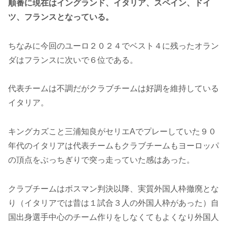
順番に現在はイングランド、イタリア、スペイン、ドイ
ツ、フランスとなっている。
ちなみに今回のユーロ２０２４でベスト４に残ったオラン
ダはフランスに次いで６位である。
代表チームは不調だがクラブチームは好調を維持している
イタリア。
キングカズこと三浦知良がセリエAでプレーしていた９０
年代のイタリアは代表チームもクラブチームもヨーロッパ
の頂点をぶっちぎりで突っ走っていた感はあった。
クラブチームはボスマン判決以降、実質外国人枠撤廃とな
り（イタリアでは昔は１試合３人の外国人枠があった）自
国出身選手中心のチーム作りをしなくてもよくなり外国人