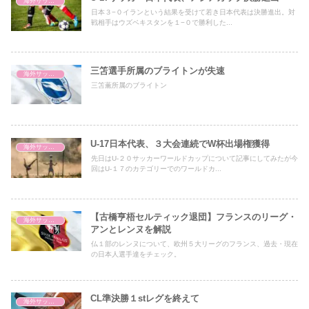
海外サッカー
日本３−０イランという結果を受けて若き日本代表は決勝進出。対
戦相手はウズベキスタンを１−０で勝利した...
三笘選手所属のブライトンが失速
海外サッカー
三笘薫所属のブライトン
U-17日本代表、３大会連続でW杯出場権獲得
海外サッカー
先日はU-２０サッカーワールドカップについて記事にしてみたが今
回はU-１７のカテゴリーでのワールドカ...
【古橋亨梧セルティック退団】フランスのリーグ・
海外サッカー
アンとレンヌを解説
仏１部のレンヌについて、欧州５大リーグのフランス、過去・現在
の日本人選手達をチェック。
CL準決勝１stレグを終えて
海外サッカー