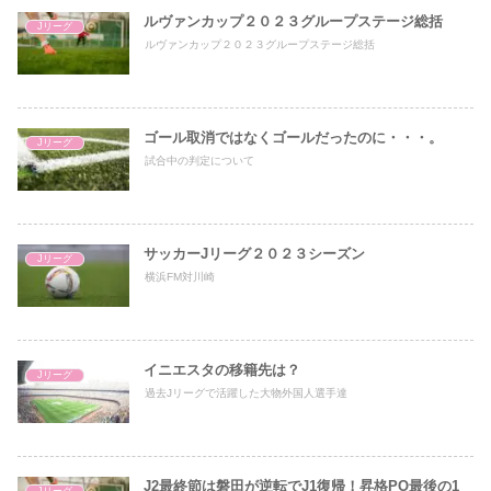
ルヴァンカップ２０２３グループステージ総括
Jリーグ
ルヴァンカップ２０２３グループステージ総括
ゴール取消ではなくゴールだったのに・・・。
Jリーグ
試合中の判定について
サッカーJリーグ２０２３シーズン
Jリーグ
横浜FM対川崎
イニエスタの移籍先は？
Jリーグ
過去Jリーグで活躍した大物外国人選手達
J2最終節は磐田が逆転でJ1復帰！昇格PO最後の1