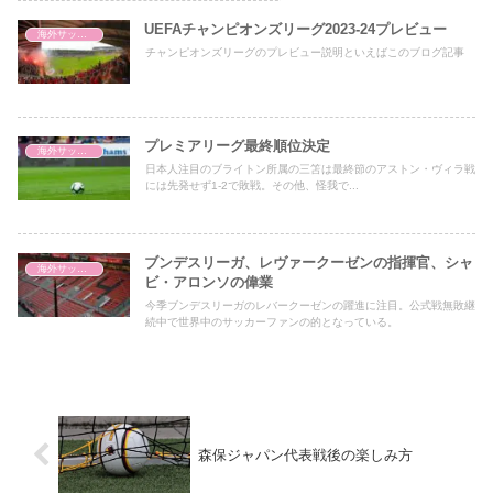
UEFAチャンピオンズリーグ2023-24プレビュー
海外サッカー
チャンピオンズリーグのプレビュー説明といえばこのブログ記事
プレミアリーグ最終順位決定
海外サッカー
日本人注目のブライトン所属の三笘は最終節のアストン・ヴィラ戦
には先発せず1-2で敗戦。その他、怪我で...
ブンデスリーガ、レヴァークーゼンの指揮官、シャ
海外サッカー
ビ・アロンソの偉業
今季ブンデスリーガのレバークーゼンの躍進に注目。公式戦無敗継
続中で世界中のサッカーファンの的となっている。
森保ジャパン代表戦後の楽しみ方