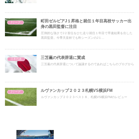
町田ゼルビアJ１昇格と就任１年目高校サッカー出
Jリーグ
身の黒田監督に注目
圧倒的な強さでJ２首位をひた走り就任１年目で早速結果を出した
黒田監督。今季天皇杯でも昨シーズンのJ１...
三笘薫の代表辞退に賛成
日本代表
三笘薫の代表辞退について論議するのであればこちらのブログから
ルヴァンカップ２０２３札幌VS横浜FM
Jリーグ
ルヴァンカップ２０２３ベスト８、札幌VS横浜FMのレビュー