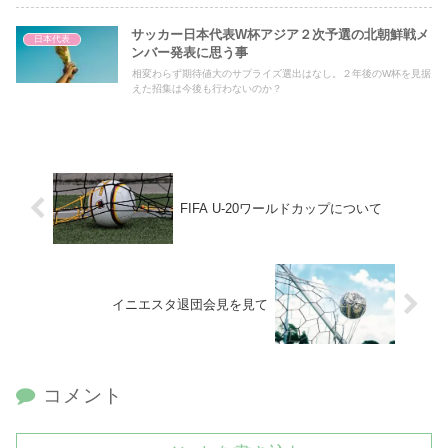
サッカー日本代表W杯アジア２次予選の北朝鮮戦メ
日本代表
ンバー発表に思う事
相変わらず期待値大のサプライズ選出はなし。２年後のW杯を見据
えた招集は今後も行わないのか？
FIFA U-20ワールドカップについて
イニエスタ退団会見を見て
コメント