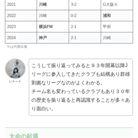
2021
川崎
3-2
G大阪※
2022
川崎
0-2
浦和
2023
横浜FM
2-1
甲府
2024
神戸
2-1
川崎
※は代替出場
こうして振り返ってみると９３年開幕以降J
リーグに参入してきたクラブも結構あり群雄
ピチーチ
割拠なリーグなのがよくわかる。
チーム名も変わっているクラブもあり３０年
の歴史を振り返ると再認識することが多々あ
り面白い。
大会の起源