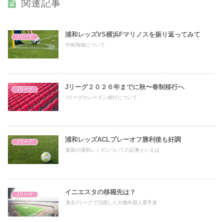
関連記事
浦和レッズVS横浜Fマリノスを振り返ってみて
Jリーグ
中島翔哉について
Jリーグ２０２６年までに秋〜春制移行へ
Jリーグ
Jリーグのシーズン移行について
浦和レッズACLプレーオフ勝利後も好調
Jリーグ
最新の浦和レッズについての記事といえば
イニエスタの移籍先は？
Jリーグ
過去Jリーグで活躍した大物外国人選手達