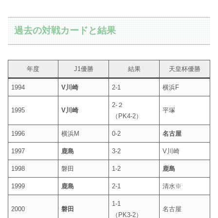
過去の対戦カードと結果
年度
J1優勝
結果
天皇杯優勝
1994
V川崎
2-1
横浜F
2-２
1995
V川崎
平塚
（PK4-2）
1996
横浜M
0-2
名古屋
1997
鹿島
3-2
V川崎
1998
磐田
1-2
鹿島
1999
鹿島
2-1
清水※
1-1
2000
磐田
名古屋
（PK3-2）