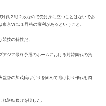
季対戦２戦２敗なので受け身に立つことはないであ
は東京VにJ１昇格の権利があるということ。
う競技の特性だ。
プアジア最終予選のホームにおける対韓国戦の負
表監督の加茂氏は守りを固めて逃げ切り作戦を図
われ逆転負けを喫した。