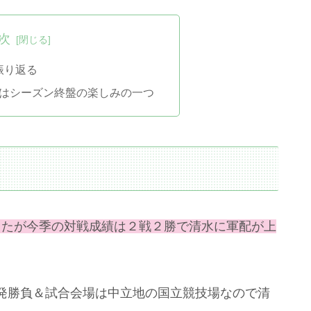
次
振り返る
いはシーズン終盤の楽しみの一つ
ったが今季の対戦成績は２戦２勝で清水に軍配が上
発勝負＆試合会場は中立地の国立競技場なので清