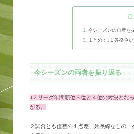
目
今シーズンの両者を
まとめ：J１昇格争
今シーズンの両者を振り返る
J２リーグ年間順位３位と４位の対決とな
がる。
２試合とも僅差の１点差、延長線なしの一