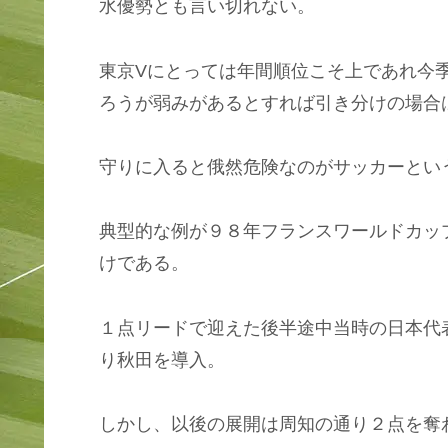
水優勢とも言い切れない。
東京Vにとっては年間順位こそ上であれ今
ろうが弱みがあるとすれば引き分けの場合
守りに入ると俄然危険なのがサッカーとい
典型的な例が９８年フランスワールドカッ
けである。
１点リードで迎えた後半途中当時の日本代
り秋田を導入。
しかし、以後の展開は周知の通り２点を奪