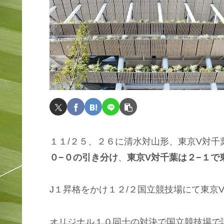
１１/２５、２６に清水対山形、東京V対千
０−０の引き分け
、
東京V対千葉は２−１で
J１昇格をかけ１２/２国立競技場にて東京
オリジナル１０同士の対決で国立競技場で