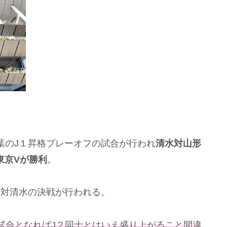
葉のJ１昇格プレーオフの試合が行われ
清水対山形
東京Vが勝利
。
V対清水の決戦が行われる。
試合となればJ２同士とはいえ盛り上がること間違