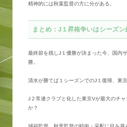
精神的には秋葉監督の方に分がある。
まとめ：J１昇格争いはシーズン
最終節を残しJ１優勝が決まった今、国内
勝。
清水が勝てば１シーズンでのJ１復帰、東京
J２常連クラブと化した東京Vが最大のチャ
か？
城福監督、秋葉監督の戦術・采配に目を凝